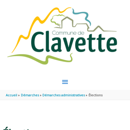
Aller au contenu
Aller au pied de page
MENU
PRINCIPAL
Accueil
Démarches
Démarches administratives
Élections