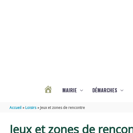
Aller au contenu
Aller au pied de page
MAIRIE
DÉMARCHES
ACTUALITÉS
Accueil
Loisirs
Jeux et zones de rencontre
DE
Jeux et zones de renco