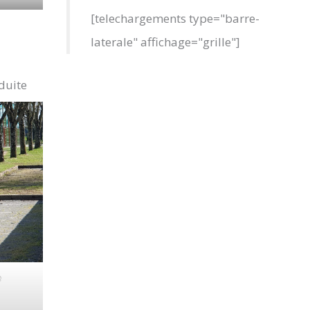
[telechargements type="barre-
laterale" affichage="grille"]
duite
e