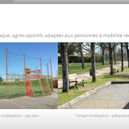
anque, agrès sportifs adaptés aux personnes à mobilité ré
 multisports – city parc
Terrain multisports – pétanqu