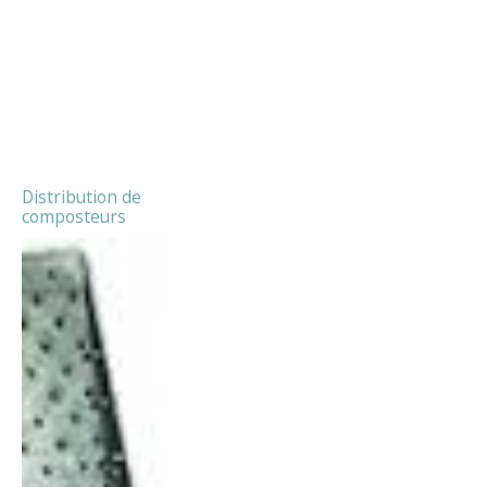
Distribution de
composteurs