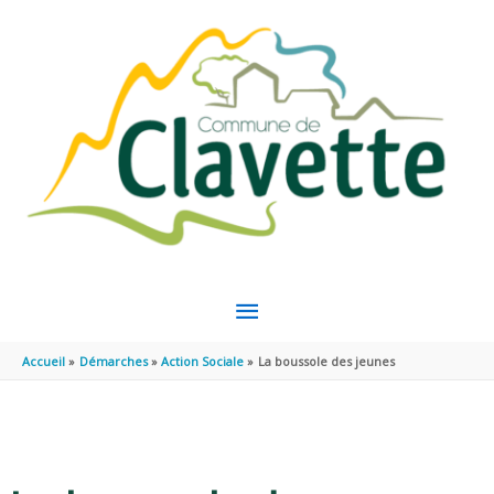
Aller au contenu
Aller au pied de page
MENU
PRINCIPAL
Accueil
Démarches
Action Sociale
La boussole des jeunes