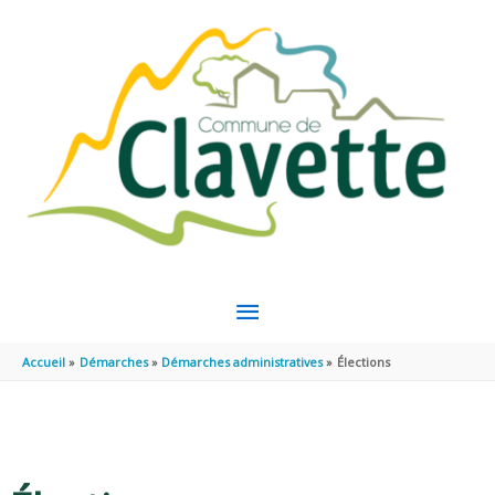
Aller au contenu
Aller au pied de page
MENU
PRINCIPAL
Accueil
Démarches
Démarches administratives
Élections