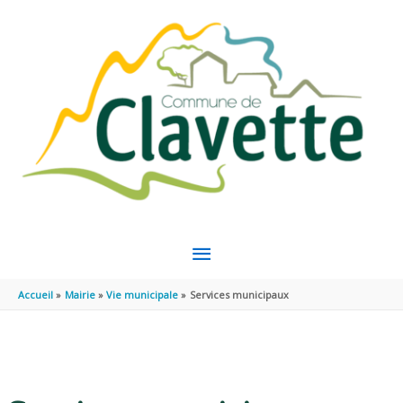
Aller au contenu
Aller au pied de page
MENU
PRINCIPAL
Accueil
Mairie
Vie municipale
Services municipaux