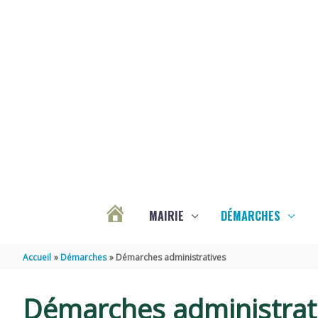
Aller au contenu
Aller au pied de page
MAIRIE
DÉMARCHES
ACTUALITÉS
Accueil
Démarches
Démarches administratives
DE
Démarches administrat