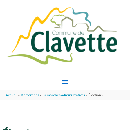
Aller au contenu
Aller au pied de page
MENU
PRINCIPAL
Accueil
Démarches
Démarches administratives
Élections