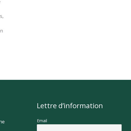
e
s,
on
Lettre d’information
Email
rme