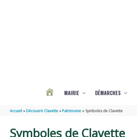
Aller au contenu
Aller au pied de page
MAIRIE
DÉMARCHES
ACTUALITÉS
Accueil
Découvrir Clavette
Patrimoine
Symboles de Clavette
DE
Symboles de Clavette