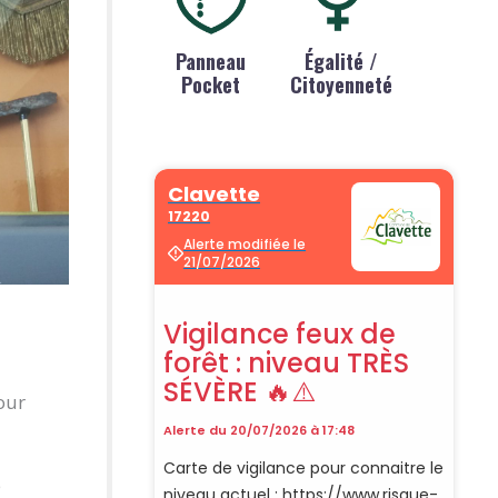
Panneau
Égalité /
Pocket
Citoyenneté
jour
e