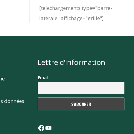
[telechargements type="barre-
laterale" affichage="grille"]
Lettre d’information
Email
rme
es données
Facebook
YouTube