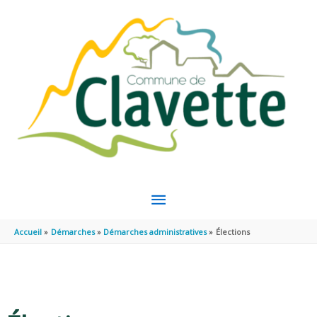
Aller au contenu
Aller au pied de page
MENU
PRINCIPAL
Accueil
Démarches
Démarches administratives
Élections