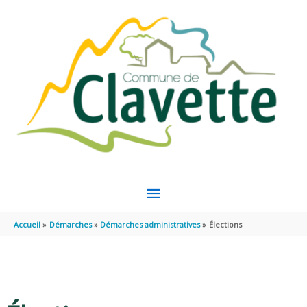
Aller au contenu
Aller au pied de page
MENU
PRINCIPAL
Accueil
Démarches
Démarches administratives
Élections