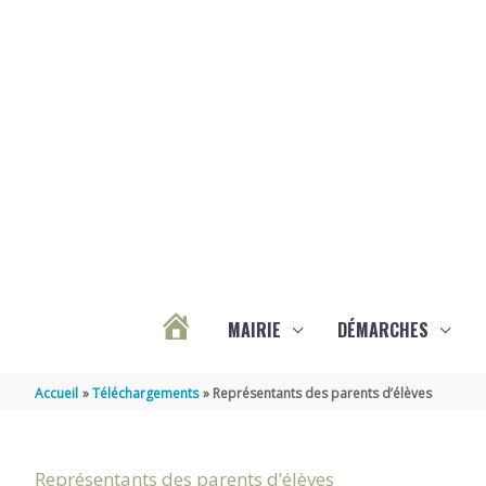
Aller au contenu
Aller au pied de page
MAIRIE
DÉMARCHES
ACTUALITÉS
Accueil
Téléchargements
Représentants des parents d’élèves
DE
Représentants des parents d’élèves