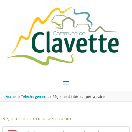
Aller au contenu
Aller au pied de page
MENU
PRINCIPAL
Accueil
Téléchargements
Règlement intérieur périscolaire
Règlement intérieur périscolaire