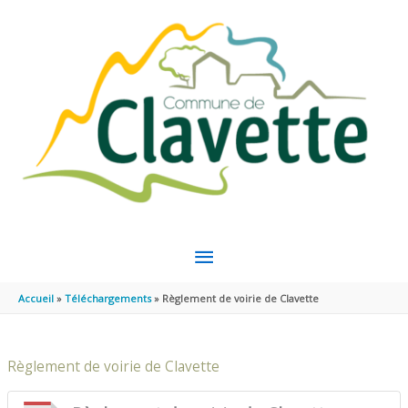
Aller au contenu
Aller au pied de page
MENU
PRINCIPAL
Accueil
Téléchargements
Règlement de voirie de Clavette
Règlement de voirie de Clavette