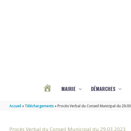
Aller au contenu
Aller au pied de page
MAIRIE
DÉMARCHES
ACTUALITÉS
Accueil
Téléchargements
Procès Verbal du Conseil Municipal du 29.0
DE
Procès Verbal du Conseil Municipal du 29.03.2023