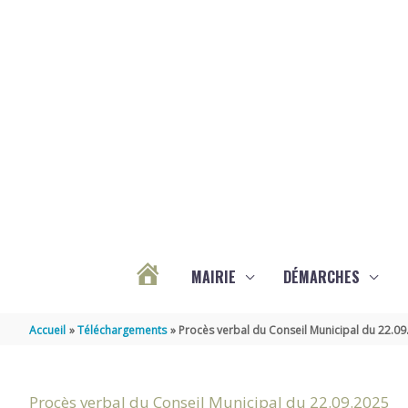
Aller au contenu
Aller au pied de page
MAIRIE
DÉMARCHES
ACTUALITÉS
Accueil
Téléchargements
Procès verbal du Conseil Municipal du 22.0
DE
Procès verbal du Conseil Municipal du 22.09.2025