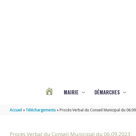
Aller au contenu
Aller au pied de page
MAIRIE
DÉMARCHES
ACTUALITÉS
Accueil
Téléchargements
Procès Verbal du Conseil Municipal du 06.0
DE
Procès Verbal du Conseil Municipal du 06.09.2023