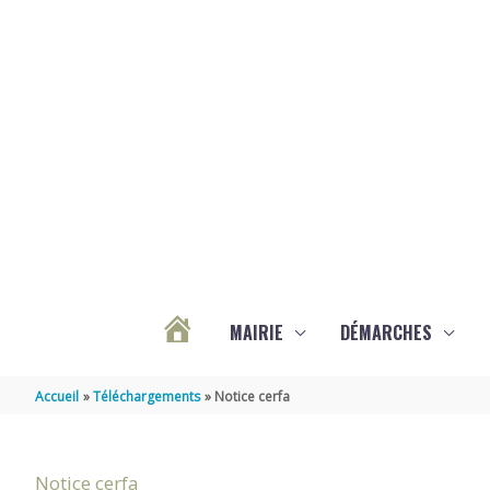
Aller au contenu
Aller au pied de page
MAIRIE
DÉMARCHES
ACTUALITÉS
Accueil
Téléchargements
Notice cerfa
DE
Notice cerfa