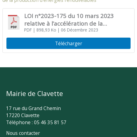
de la production d’énergies renouvelables
LOI n°2023-175 du 10 mars 2023
relative à l’accélération de la
production d’énergies renouvelables
PDF
| 898,93 Ko
| 06 Décembre 2023
Télécharger
Mairie de Clavette
17 rue du Grand Chemin
17220 Clavette
Téléphone : 05 46 35 81 57
Nous contacter