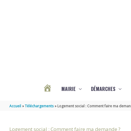
Aller au contenu
Aller au pied de page
MAIRIE
DÉMARCHES
ACTUALITÉS
Accueil
Téléchargements
Logement social : Comment faire ma deman
DE
Logement social : Comment faire ma demande ?