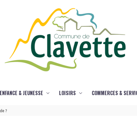
ENFANCE & JEUNESSE
LOISIRS
COMMERCES & SERVI
de ?