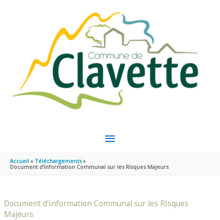
Aller au contenu
Aller au pied de page
MENU
PRINCIPAL
Accueil
Téléchargements
Document d’Information Communal sur les RIsques Majeurs
Document d’Information Communal sur les RIsques
Majeurs