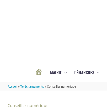
Aller au contenu
Aller au pied de page
MAIRIE
DÉMARCHES
ACTUALITÉS
Accueil
Téléchargements
Conseiller numérique
DE
Conseiller numérique