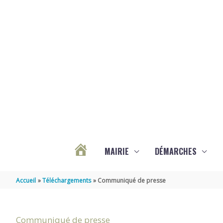
Aller au contenu
Aller au pied de page
MAIRIE
DÉMARCHES
ACTUALITÉS
Accueil
Téléchargements
Communiqué de presse
DE
Communiqué de presse