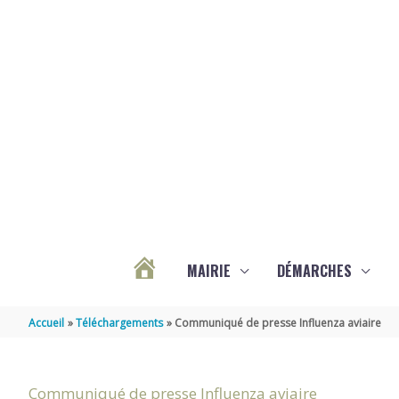
Aller au contenu
Aller au pied de page
MAIRIE
DÉMARCHES
ACTUALITÉS
Accueil
Téléchargements
Communiqué de presse Influenza aviaire
DE
Communiqué de presse Influenza aviaire