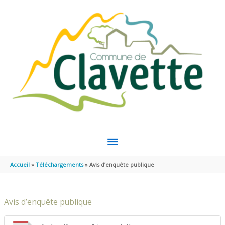
Aller au contenu
Aller au pied de page
MENU
PRINCIPAL
Accueil
Téléchargements
Avis d’enquête publique
Avis d’enquête publique