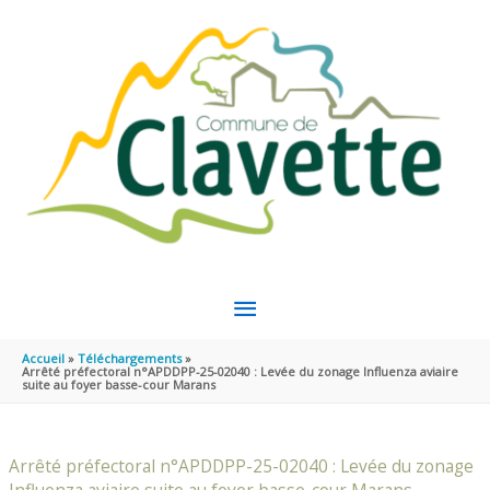
Aller au contenu
Aller au pied de page
MENU
PRINCIPAL
Accueil
Téléchargements
Arrêté préfectoral n°APDDPP-25-02040 : Levée du zonage Influenza aviaire
suite au foyer basse-cour Marans
Arrêté préfectoral n°APDDPP-25-02040 : Levée du zonage