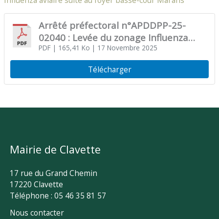
Influenza aviaire suite au foyer basse-cour Marans
Arrêté préfectoral n°APDDPP-25-
02040 : Levée du zonage Influenza
aviaire suite au foyer basse-cour
PDF
| 165,41 Ko
| 17 Novembre 2025
Marans
Télécharger
Mairie de Clavette
17 rue du Grand Chemin
17220 Clavette
Téléphone : 05 46 35 81 57
Nous contacter