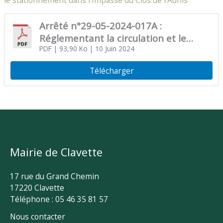
le stationnement dans l’Impasse du Clos de l’Aunis
Arrêté n°29-05-2024-017A :
Réglementant la circulation et le
stationnement dans l’Impasse du Clos
PDF
| 93,90 Ko
| 10 Juin 2024
de l’Aunis
Télécharger
Mairie de Clavette
17 rue du Grand Chemin
17220 Clavette
Téléphone : 05 46 35 81 57
Nous contacter