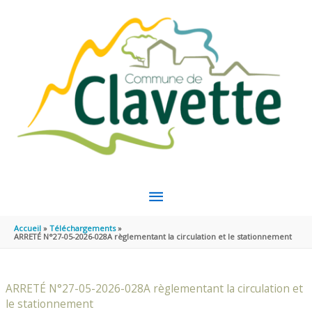
Aller au contenu
Aller au pied de page
MENU
PRINCIPAL
Accueil
Téléchargements
ARRETÉ N°27-05-2026-028A règlementant la circulation et le stationnement
ARRETÉ N°27-05-2026-028A règlementant la circulation et
le stationnement