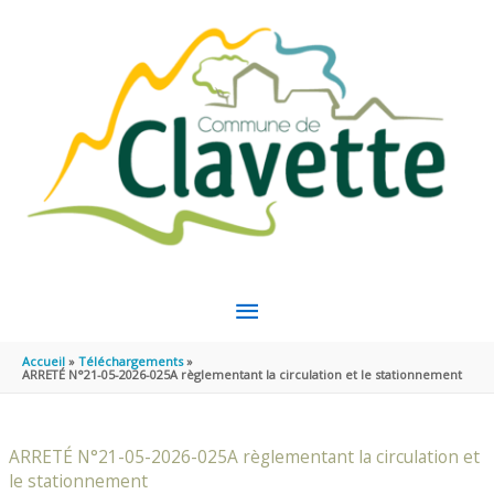
Aller au contenu
Aller au pied de page
MENU
PRINCIPAL
Accueil
Téléchargements
ARRETÉ N°21-05-2026-025A règlementant la circulation et le stationnement
ARRETÉ N°21-05-2026-025A règlementant la circulation et
le stationnement