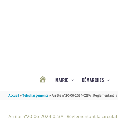
Aller au contenu
Aller au pied de page
MAIRIE
DÉMARCHES
ACTUALITÉS
Accueil
Téléchargements
Arrêté n°20-06-2024-023A : Réglementant la 
DE
Arrêté n°20-06-2024-023A : Réglementant la circulat