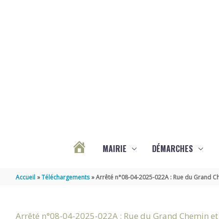
Aller au contenu
Aller au pied de page
MAIRIE
DÉMARCHES
ACTUALITÉS
Accueil
Téléchargements
Arrêté n°08-04-2025-022A : Rue du Grand C
DE
Arrêté n°08-04-2025-022A : Rue du Grand Chemin e