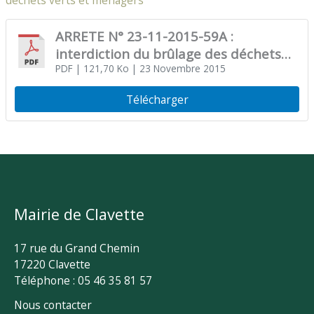
déchets verts et ménagers
ARRETE N° 23-11-2015-59A :
interdiction du brûlage des déchets
verts et ménagers
PDF
| 121,70 Ko
| 23 Novembre 2015
Télécharger
Mairie de Clavette
17 rue du Grand Chemin
17220 Clavette
Téléphone : 05 46 35 81 57
Nous contacter