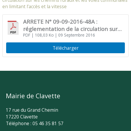
circulation sur les chemins ruraux et les voies communales
en limitant l’accès et la vitesse
ARRETE N° 09-09-2016-48A :
réglementation de la circulation sur
les chemins ruraux et les voies
PDF
| 108,03 Ko
| 09 Septembre 2016
communales en limitant l’accès et la
Télécharger
vitesse
Mairie de Clavette
17 rue du Grand Chemin
17220 Clavette
Téléphone : 05 46 35 81 57