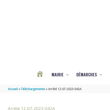
Aller au contenu
Aller au pied de page
MAIRIE
DÉMARCHES
ACTUALITÉS
Accueil
Téléchargements
Arrêté 12-07-2023-042A
DE
Arrêté 12-07-2023-042A