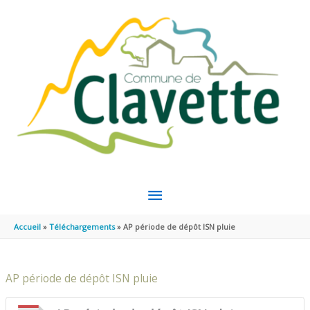
Aller au contenu
Aller au pied de page
MENU
PRINCIPAL
Accueil
Téléchargements
AP période de dépôt ISN pluie
AP période de dépôt ISN pluie