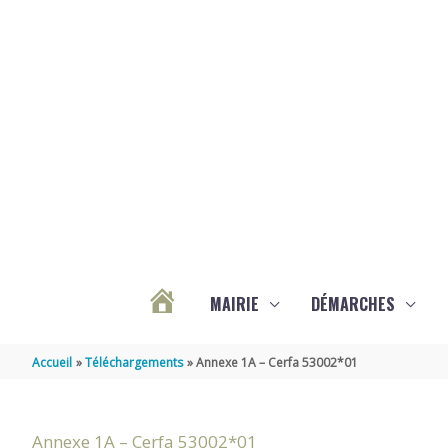
Aller au contenu
Aller au pied de page
MAIRIE
DÉMARCHES
ACTUALITÉS
Accueil
Téléchargements
Annexe 1A – Cerfa 53002*01
DE
Annexe 1A – Cerfa 53002*01