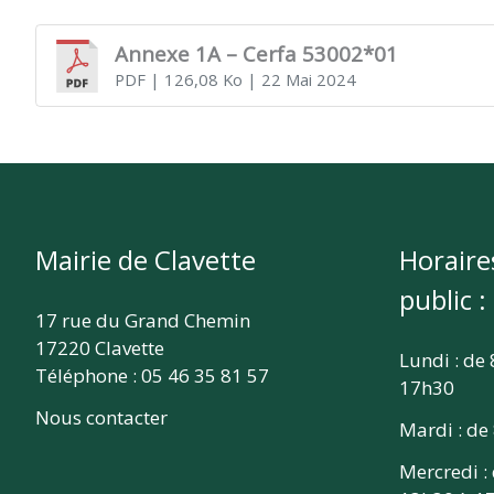
CLAVETTE
Annexe 1A – Cerfa 53002*01
PDF
| 126,08 Ko
| 22 Mai 2024
Mairie de Clavette
Horaire
public :
17 rue du Grand Chemin
17220 Clavette
Lundi : de
Téléphone : 05 46 35 81 57
17h30
Nous contacter
Mardi : de
Mercredi :