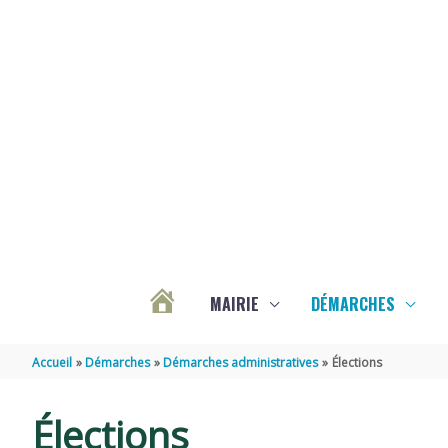
Aller au contenu
Aller au pied de page
MAIRIE
DÉMARCHES
ACTUALITÉS
Accueil
Démarches
Démarches administratives
Élections
DE
Élections