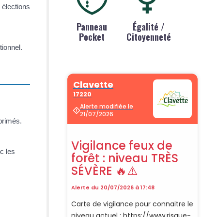
 élections
Panneau
Égalité /
Pocket
Citoyenneté
tionnel.
primés.
c les