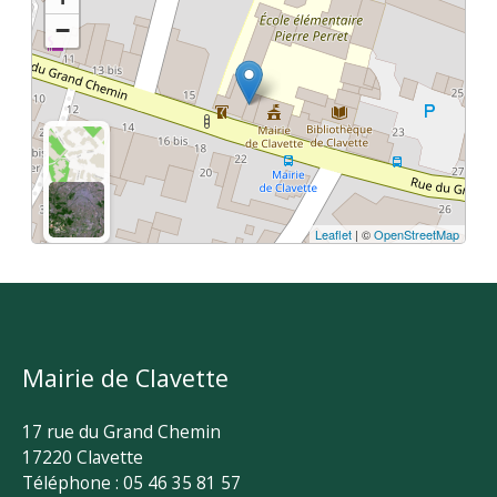
−
Leaflet
| ©
OpenStreetMap
Mairie de Clavette
17 rue du Grand Chemin
17220 Clavette
Téléphone : 05 46 35 81 57