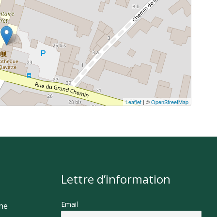
Leaflet
| ©
OpenStreetMap
Lettre d’information
Email
rme