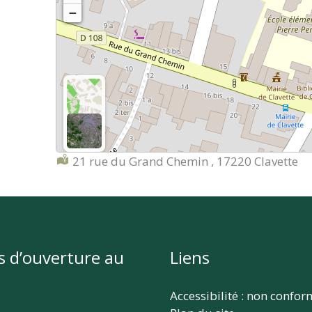
−
Localisation :
21 rue du Grand Chemin , 17220 Clavette
s d’ouverture au
Liens
Accessibilité : non confo