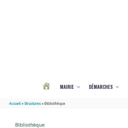
Aller au contenu
Aller au pied de page
MAIRIE
DÉMARCHES
ACTUALITÉS
Accueil
Structures
Bibliothèque
DE
Bibliothèque