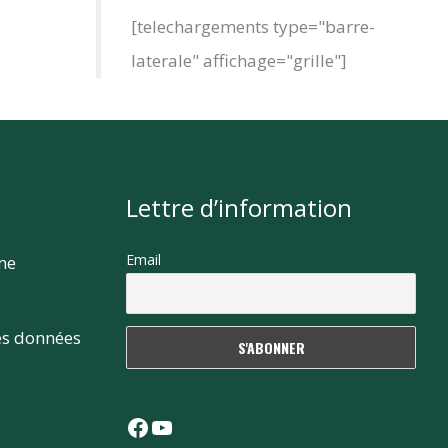
[telechargements type="barre-
laterale" affichage="grille"]
Lettre d’information
Email
rme
es données
Facebook
YouTube