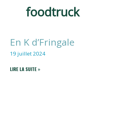
CLAVETTE
foodtruck
En K d’Fringale
19 juillet 2024
EN
LIRE LA SUITE »
K
D’FRINGALE