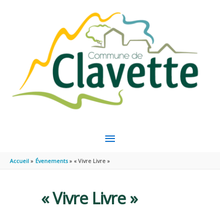
Aller au contenu
Aller au pied de page
MENU
PRINCIPAL
Accueil
Évenements
« Vivre Livre »
« Vivre Livre »