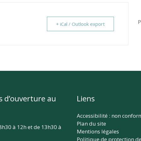
P
+ iCal / Outlook export
s d’ouverture au
Liens
Accessibilité : non confo
Plan du site
 8h30 à 12h et de 13h30 à
Mentions légales
Politique de protection d