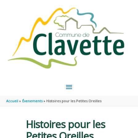
Aller au contenu
Aller au pied de page
MENU
PRINCIPAL
Accueil
Évenements
Histoires pour les Petites Oreilles
Histoires pour les
Petites Oreilles