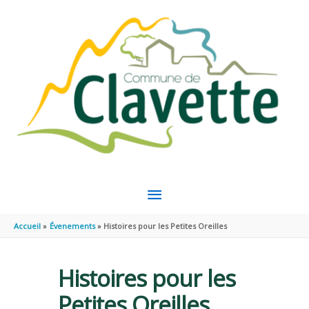
Aller au contenu
Aller au pied de page
MENU
PRINCIPAL
Accueil
Évenements
Histoires pour les Petites Oreilles
Histoires pour les
Petites Oreilles