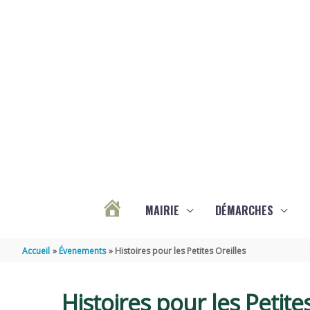
Aller au contenu
Aller au pied de page
MAIRIE
DÉMARCHES
ACTUALITÉS
Accueil
Évenements
Histoires pour les Petites Oreilles
DE
Histoires pour les Petite