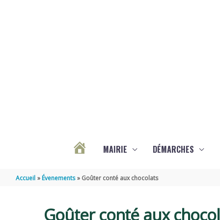
Aller au contenu
Aller au pied de page
MAIRIE
DÉMARCHES
ACTUALITÉS
Accueil
Évenements
Goûter conté aux chocolats
DE
Goûter conté aux chocol