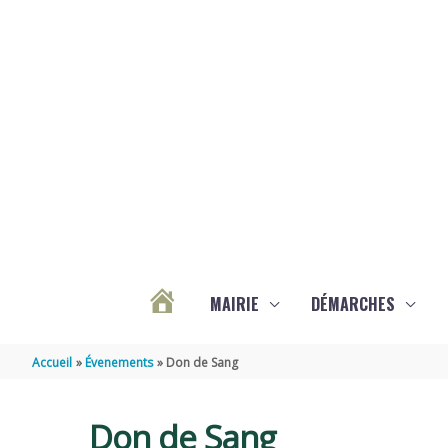
Aller au contenu
Aller au pied de page
MAIRIE
DÉMARCHES
ACTUALITÉS
Accueil
Évenements
Don de Sang
DE
Don de Sang