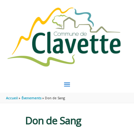
Aller au contenu
Aller au pied de page
MENU
PRINCIPAL
Accueil
Évenements
Don de Sang
Don de Sang