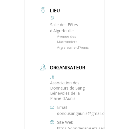
LIEU
Salle des Fêtes
d'Aigrefeuille
Avenue des
Marronniers -
Aigrefeuille-d'Aunis
ORGANISATEUR
Association des
Donneurs de Sang
Bénévoles de la
Plaine d’Aunis
Email
dondusangaunis@gmail.com
Site Web
https://dondesang.efs.sante.fr/trouver-