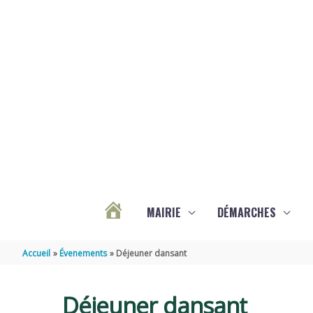
Aller au contenu
Aller au pied de page
MAIRIE
DÉMARCHES
ACTUALITÉS
Accueil
Évenements
Déjeuner dansant
DE
Déjeuner dansant